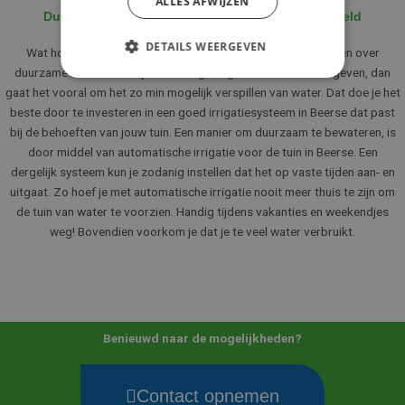
ALLES AFWIJZEN
Duurzame irrigatie in Beerse: bespaar water en geld
DETAILS WEERGEVEN
Wat houdt duurzame irrigatie in Beerse in? Als we het hebben over
duurzame manieren om je
tuinberegening
in Beerse vorm te geven, dan
gaat het vooral om het zo min mogelijk verspillen van water. Dat doe je het
beste door te investeren in een goed irrigatiesysteem in Beerse dat past
bij de behoeften van jouw tuin. Een manier om duurzaam te bewateren, is
door middel van automatische irrigatie voor de tuin in Beerse. Een
dergelijk systeem kun je zodanig instellen dat het op vaste tijden aan- en
uitgaat. Zo hoef je met automatische irrigatie nooit meer thuis te zijn om
de tuin van water te voorzien. Handig tijdens vakanties en weekendjes
weg! Bovendien voorkom je dat je te veel water verbruikt.
Benieuwd naar de mogelijkheden?
Contact opnemen