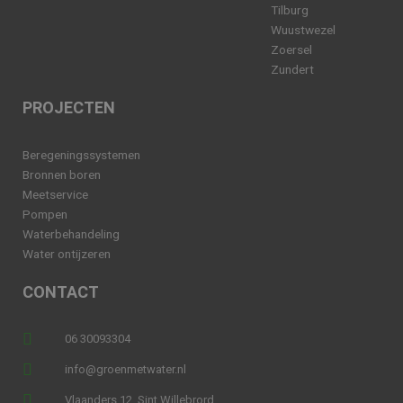
Tilburg
Wuustwezel
Zoersel
Zundert
PROJECTEN
Beregeningssystemen
Bronnen boren
Meetservice
Pompen
Waterbehandeling
Water ontijzeren
CONTACT
06 30093304
info@groenmetwater.nl
Vlaanders 12, Sint Willebrord