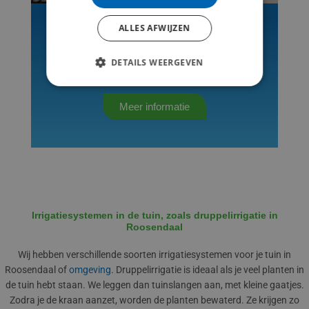
ALLES AFWIJZEN
WATERBEHANDELING
DETAILS WEERGEVEN
Meer informatie
Irrigatiesystemen in de tuin, zoals druppelirrigatie in
Roosendaal
Wij hebben verschillende soorten irrigatiesystemen voor je tuin in
Roosendaal of
omgeving
. Druppelirrigatie is ideaal als je veel planten in
de tuin hebt staan. We leggen dan tuinslangen aan, met kleine gaatjes.
Zodra je de kraan aanzet, worden de planten bewaterd. Ze krijgen zo